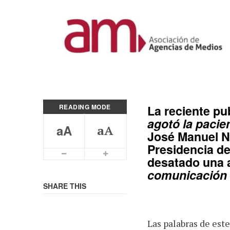
READING MODE
La reciente pub
agotó la pacien
aA
aA
José Manuel 
Presidencia de
Smaller Font
Bigger Font
desatado una a
comunicación i
SHARE THIS
Las palabras de est