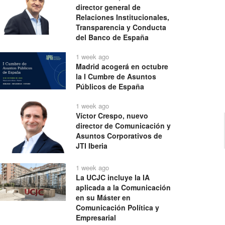
director general de
Relaciones Institucionales,
Transparencia y Conducta
del Banco de España
1 week ago
Madrid acogerá en octubre
la I Cumbre de Asuntos
Públicos de España
1 week ago
Víctor Crespo, nuevo
director de Comunicación y
Asuntos Corporativos de
JTI Iberia
1 week ago
La UCJC incluye la IA
aplicada a la Comunicación
en su Máster en
Comunicación Política y
Empresarial